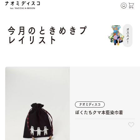
今月のときめきプ
オススメ！
レイリスト
ナオミディスコ
ぼくたちクマ本藍染巾着